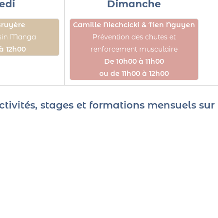
edi
Dimanche
Bruyère
Camille Niechcicki & Tien Nguyen
ssin Manga
Prévention des chutes et
à 12h00
renforcement musculaire
De 10h00 à 11h00
ou de 11h00 à 12h00
ctivités, stages et formations mensuels su