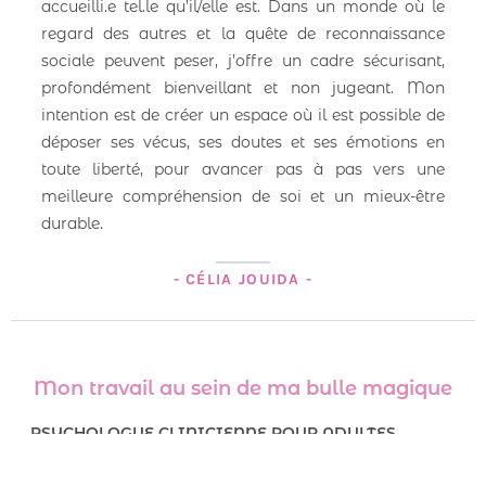
accueilli.e tel.le qu’il/elle est. Dans un monde où le
regard des autres et la quête de reconnaissance
sociale peuvent peser, j’offre un cadre sécurisant,
profondément bienveillant et non jugeant. Mon
intention est de créer un espace où il est possible de
déposer ses vécus, ses doutes et ses émotions en
toute liberté, pour avancer pas à pas vers une
meilleure compréhension de soi et un mieux-être
durable.
- CÉLIA JOUIDA -
Mon travail au sein de ma bulle magique
PSYCHOLOGUE CLINICIENNE POUR ADULTES
Dans mes consultations pour adultes, je souhaite offrir