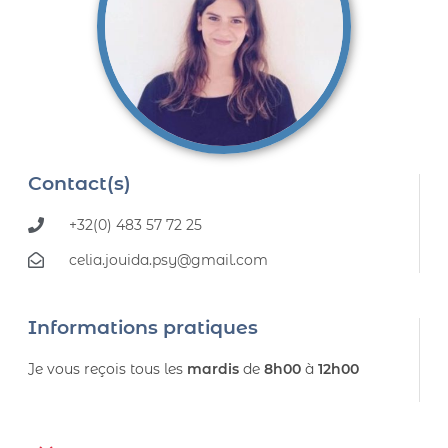
Contact(s)
+32(0) 483 57 72 25
celia.jouida.psy@gmail.com
Informations pratiques
Je vous reçois tous les
mardis
de
8h00
à
12h00