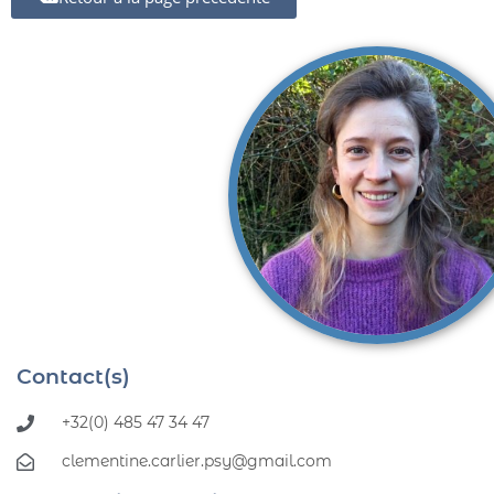
Contact(s)
+32(0) 485 47 34 47
clementine.carlier.psy@gmail.com