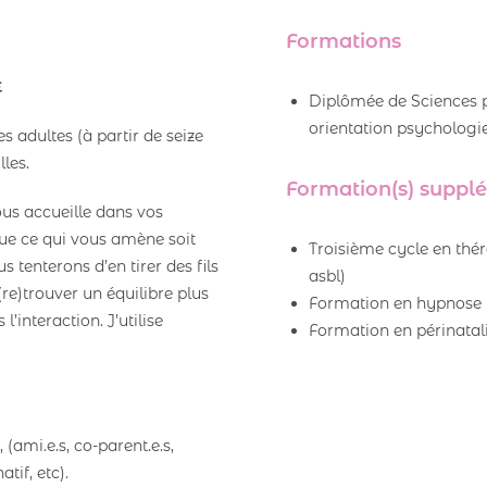
Formations
E
Diplômée de Sciences 
orientation psychologie
adultes (à partir de seize
lles.
Formation(s) supplé
ous accueille dans vos
ue ce qui vous amène soit
Troisième cycle en thér
 tenterons d’en tirer des fils
asbl)
re)trouver un équilibre plus
Formation en hypnose
’interaction. J’utilise
Formation en périnatal
(ami.e.s, co-parent.e.s,
tif, etc).