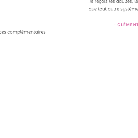
Je reçois les adultes, le
que tout autre système
- CLÉMENT
ances complémentaires